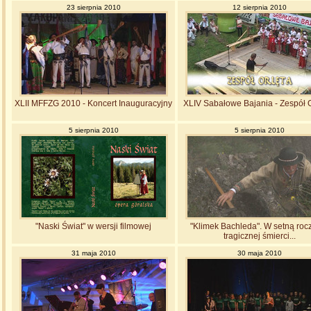
23 sierpnia 2010
12 sierpnia 2010
XLII MFFZG 2010 - Koncert Inauguracyjny
XLIV Sabałowe Bajania - Zespół 
5 sierpnia 2010
5 sierpnia 2010
"Naski Świat" w wersji filmowej
"Klimek Bachleda". W setną roc
tragicznej śmierci...
31 maja 2010
30 maja 2010