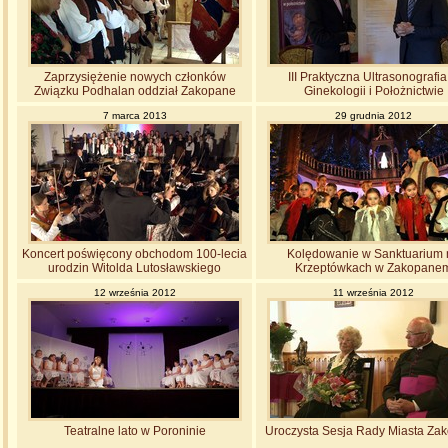
Zaprzysiężenie nowych członków
III Praktyczna Ultrasonografi
Związku Podhalan oddział Zakopane
Ginekologii i Położnictwie
7 marca 2013
29 grudnia 2012
Koncert poświęcony obchodom 100-lecia
Kolędowanie w Sanktuarium 
urodzin Witolda Lutosławskiego
Krzeptówkach w Zakopane
12 września 2012
11 września 2012
Teatralne lato w Poroninie
Uroczysta Sesja Rady Miasta Za