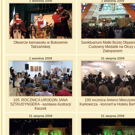
1 września 2009
1 września 2009
Otwarcie karnawału w Bukowinie
Sanktuarium Matki Bożej Objawi
Tatrzańskiej
Cudowny Medalik na Olczy 
Zakopanem
1 września 2009
31 sierpnia 2009
105. ROCZNICA URODZIN JANA
100 rocznica śmierci Mieczys
SZTAUDYNGERA - wystawa ilustracji
Karłowicza - koncert w Hotelu Be
fraszek
31 sierpnia 2009
31 sierpnia 2009