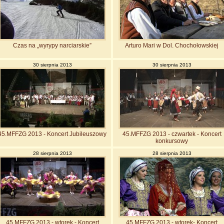
Czas na „wyrypy narciarskie”
Arturo Mari w Dol. Chochołowskiej
30 sierpnia 2013
30 sierpnia 2013
45.MFFZG 2013 - Koncert Jubileuszowy
45.MFFZG 2013 - czwartek - Koncert
konkursowy
28 sierpnia 2013
28 sierpnia 2013
45.MFFZG 2013 - wtorek - Koncert
45.MFFZG 2013 - wtorek- Koncert