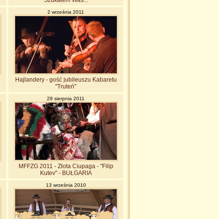
"Szukałem Was..."
2 września 2011
Hajlandery - gość jubileuszu Kabaretu
"Truteń"
29 sierpnia 2011
MFFZG 2011 - Złota Ciupaga - "Filip
Kutev" - BUŁGARIA
13 września 2010