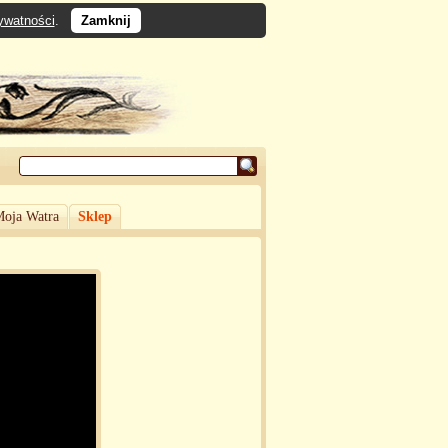
rywatności
.
Zamknij
oja Watra
Sklep