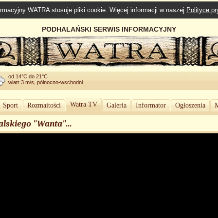
rmacyjny WATRA stosuje pliki cookie. Więcej informacji w naszej
Polityce p
PODHALAŃSKI SERWIS INFORMACYJNY
od 14°C do 21°C
wiatr 3 m/s, północno-wschodni
Watra TV
Sport
Rozmaitości
Galeria
Informator
Ogłoszenia
M
alskiego "Wanta"...