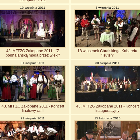
Zakopane 2012
10 września 2011
3 września 2011
43. MFFZG Zakopane 2011 - "Z
18 wiosenek Góralskiego Kabaretu
podhalańską modą przez wieki"
"Truteń"
31 sierpnia 2011
30 sierpnia 2011
43. MFFZG Zakopane 2011 - Koncert
43. MFFZG Zakopane 2011 - Koncert
finałowy cz.II
Inauguracyjny
29 sierpnia 2011
15 listopada 2010