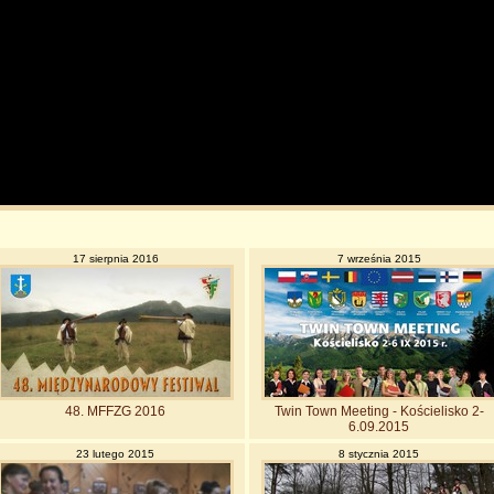
17 sierpnia 2016
7 września 2015
48. MFFZG 2016
Twin Town Meeting - Kościelisko 2-
6.09.2015
23 lutego 2015
8 stycznia 2015