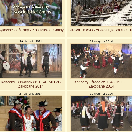
ykowne Gaździny z Kościeliskiej Gminy
BRAWUROWO ZAGRALI „REWOLUCJĘ
29 sierpnia 2014
28 sierpnia 2014
Koncerty - czwartek cz. II - 46. MFFZG
Koncerty - środa cz. I - 46. MFFZG
Zakopane 2014
Zakopane 2014
27 sierpnia 2014
26 sierpnia 2014