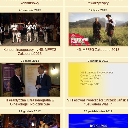
konkursowy
towarzyszący
26 sierpnia 2013
19 lipca 2013
Koncert Inauguracyjny 45. MFFZG
45. MFFZG Zakopane 2013
Zakopane2013
28 maja 2013
9 kwietnia 2013
III Praktyczna Ultrasonografia w
VII Festiwal Twórczości Chrześcijańskie
Ginekologii i Położnictwie
"Szukałem Was..."
29 grudnia 2012
28 października 2012