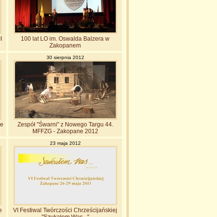
I
100 lat LO im. Oswalda Balzera w
Zakopanem
30 sierpnia 2012
ne
Zespół "Śwarni" z Nowego Targu 44.
MFFZG - Zakopane 2012
23 maja 2012
e
VI Festiwal Twórczości Chrześcijańskiej