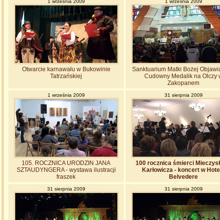
1 września 2009
1 września 2009
Otwarcie karnawału w Bukowinie
Sanktuarium Matki Bożej Objawi
Tatrzańskiej
Cudowny Medalik na Olczy 
Zakopanem
1 września 2009
31 sierpnia 2009
105. ROCZNICA URODZIN JANA
100 rocznica śmierci Mieczys
SZTAUDYNGERA - wystawa ilustracji
Karłowicza - koncert w Hote
fraszek
Belvedere
31 sierpnia 2009
31 sierpnia 2009