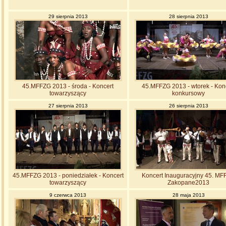
29 sierpnia 2013
28 sierpnia 2013
45.MFFZG 2013 - środa - Koncert
45.MFFZG 2013 - wtorek - Kon
towarzyszący
konkursowy
27 sierpnia 2013
26 sierpnia 2013
45.MFFZG 2013 - poniedziałek - Koncert
Koncert Inauguracyjny 45. M
towarzyszący
Zakopane2013
9 czerwca 2013
28 maja 2013