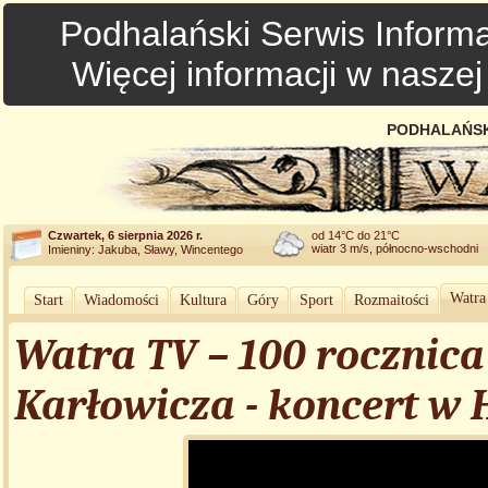
Podhalański Serwis Informa
Więcej informacji w nasze
PODHALAŃSK
Czwartek, 6 sierpnia 2026 r.
od 14°C do 21°C
wiatr 3 m/s, północno-wschodni
Imieniny: Jakuba, Sławy, Wincentego
Watra
Start
Wiadomości
Kultura
Góry
Sport
Rozmaitości
Watra TV – 100 rocznica
Karłowicza - koncert w 