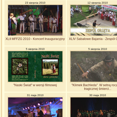
23 sierpnia 2010
12 sierpnia 2010
XLII MFFZG 2010 - Koncert Inauguracyjny
XLIV Sabałowe Bajania - Zespół 
5 sierpnia 2010
5 sierpnia 2010
"Naski Świat" w wersji filmowej
"Klimek Bachleda". W setną roc
tragicznej śmierci...
31 maja 2010
30 maja 2010