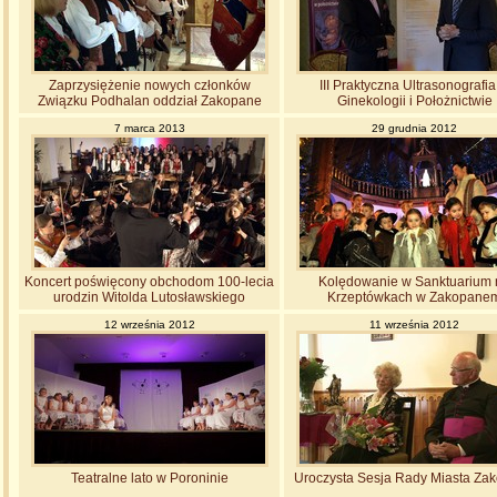
Zaprzysiężenie nowych członków
III Praktyczna Ultrasonografi
Związku Podhalan oddział Zakopane
Ginekologii i Położnictwie
7 marca 2013
29 grudnia 2012
Koncert poświęcony obchodom 100-lecia
Kolędowanie w Sanktuarium 
urodzin Witolda Lutosławskiego
Krzeptówkach w Zakopane
12 września 2012
11 września 2012
Teatralne lato w Poroninie
Uroczysta Sesja Rady Miasta Za