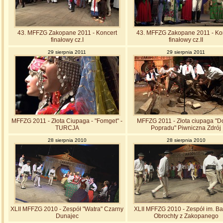
43. MFFZG Zakopane 2011 - Koncert
43. MFFZG Zakopane 2011 - Ko
finałowy cz.I
finałowy cz.II
29 sierpnia 2011
29 sierpnia 2011
MFFZG 2011 - Złota Ciupaga - "Fomget" -
MFFZG 2011 - Złota ciupaga "D
TURCJA
Popradu" Piwniczna Zdrój
28 sierpnia 2010
28 sierpnia 2010
XLII MFFZG 2010 - Zespół "Watra" Czarny
XLII MFFZG 2010 - Zespół im. Ba
Dunajec
Obrochty z Zakopanego