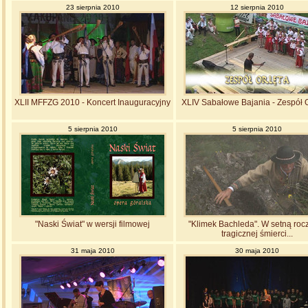
23 sierpnia 2010
12 sierpnia 2010
XLII MFFZG 2010 - Koncert Inauguracyjny
XLIV Sabałowe Bajania - Zespół 
5 sierpnia 2010
5 sierpnia 2010
"Naski Świat" w wersji filmowej
"Klimek Bachleda". W setną roc
tragicznej śmierci...
31 maja 2010
30 maja 2010