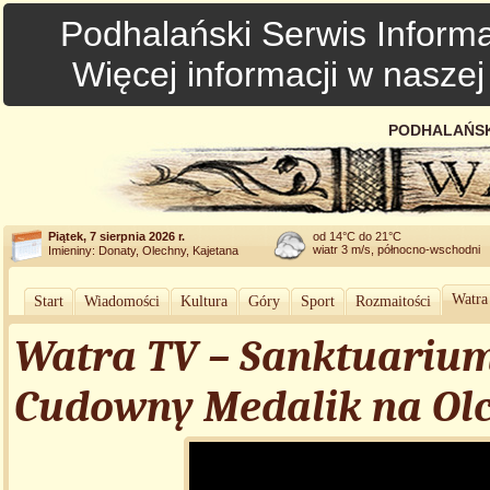
Podhalański Serwis Informa
Więcej informacji w nasze
PODHALAŃSK
Piątek, 7 sierpnia 2026 r.
od 14°C do 21°C
wiatr 3 m/s, północno-wschodni
Imieniny: Donaty, Olechny, Kajetana
Watra
Start
Wiadomości
Kultura
Góry
Sport
Rozmaitości
Watra TV – Sanktuarium
Cudowny Medalik na Ol