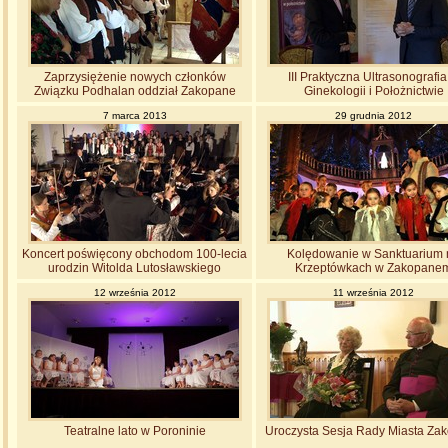
Zaprzysiężenie nowych członków
III Praktyczna Ultrasonografi
Związku Podhalan oddział Zakopane
Ginekologii i Położnictwie
7 marca 2013
29 grudnia 2012
Koncert poświęcony obchodom 100-lecia
Kolędowanie w Sanktuarium 
urodzin Witolda Lutosławskiego
Krzeptówkach w Zakopane
12 września 2012
11 września 2012
Teatralne lato w Poroninie
Uroczysta Sesja Rady Miasta Za