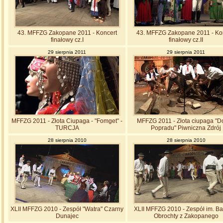
43. MFFZG Zakopane 2011 - Koncert
43. MFFZG Zakopane 2011 - Ko
finałowy cz.I
finałowy cz.II
29 sierpnia 2011
29 sierpnia 2011
MFFZG 2011 - Złota Ciupaga - "Fomget" -
MFFZG 2011 - Złota ciupaga "D
TURCJA
Popradu" Piwniczna Zdrój
28 sierpnia 2010
28 sierpnia 2010
XLII MFFZG 2010 - Zespół "Watra" Czarny
XLII MFFZG 2010 - Zespół im. Ba
Dunajec
Obrochty z Zakopanego