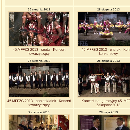
29 sierpnia 2013
28 sierpnia 2013
45.MFFZG 2013 - środa - Koncert
45.MFFZG 2013 - wtorek - Kon
towarzyszący
konkursowy
27 sierpnia 2013
26 sierpnia 2013
45.MFFZG 2013 - poniedziałek - Koncert
Koncert Inauguracyjny 45. M
towarzyszący
Zakopane2013
9 czerwca 2013
28 maja 2013