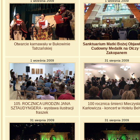
1 września 2009
1 września 2009
Otwarcie karnawału w Bukowinie
Sanktuarium Matki Bożej Objawi
Tatrzańskiej
Cudowny Medalik na Olczy
Zakopanem
1 września 2009
31 sierpnia 2009
105. ROCZNICA URODZIN JANA
100 rocznica śmierci Mieczys
SZTAUDYNGERA - wystawa ilustracji
Karłowicza - koncert w Hotelu Be
fraszek
31 sierpnia 2009
31 sierpnia 2009