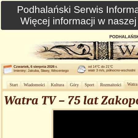
Podhalański Serwis Informa
Więcej informacji w nasze
PODHALAŃSK
Czwartek, 6 sierpnia 2026 r.
od 14°C do 21°C
wiatr 3 m/s, północno-wschodni
Imieniny: Jakuba, Sławy, Wincentego
Watra
Start
Wiadomości
Kultura
Góry
Sport
Rozmaitości
Watra TV – 75 lat Zako