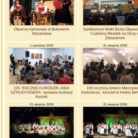
Otwarcie karnawału w Bukowinie
Sanktuarium Matki Bożej Objawi
Tatrzańskiej
Cudowny Medalik na Olczy 
Zakopanem
1 września 2009
31 sierpnia 2009
105. ROCZNICA URODZIN JANA
100 rocznica śmierci Mieczys
SZTAUDYNGERA - wystawa ilustracji
Karłowicza - koncert w Hotelu Be
fraszek
31 sierpnia 2009
31 sierpnia 2009