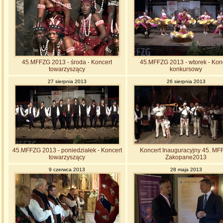
45.MFFZG 2013 - środa - Koncert
45.MFFZG 2013 - wtorek - Kon
towarzyszący
konkursowy
27 sierpnia 2013
26 sierpnia 2013
45.MFFZG 2013 - poniedziałek - Koncert
Koncert Inauguracyjny 45. M
towarzyszący
Zakopane2013
9 czerwca 2013
28 maja 2013