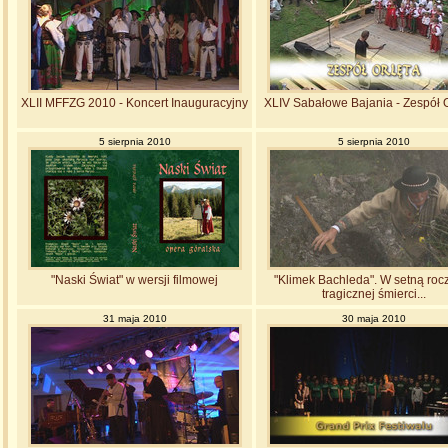
XLII MFFZG 2010 - Koncert Inauguracyjny
XLIV Sabałowe Bajania - Zespół 
5 sierpnia 2010
5 sierpnia 2010
"Naski Świat" w wersji filmowej
"Klimek Bachleda". W setną roc
tragicznej śmierci...
31 maja 2010
30 maja 2010